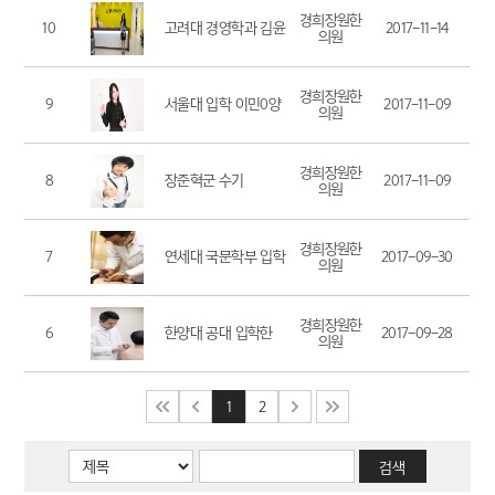
경희장원한
10
고려대 경영학과 김윤
2017-11-14
의원
0 학생 -어머님이 쓴
수기
경희장원한
9
서울대 입학 이민0양
2017-11-09
의원
수기
경희장원한
8
장준혁군 수기
2017-11-09
의원
경희장원한
7
연세대 국문학부 입학
2017-09-30
의원
한 표**양
경희장원한
6
한양대 공대 입학한
2017-09-28
의원
이성*군
1
2