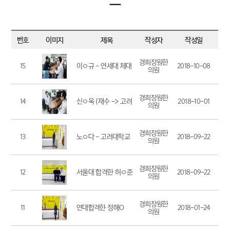
ㅡ
번호
이미지
제목
작성자
작성일
경희장원한
15
이ㅇ규 - 연세대 체대
2018-10-08
의원
경희장원한
14
신ㅇ욱 (재수 -> 고려
2018-10-01
의원
대 인문학부)
경희장원한
13
노ㅇ다 - 고려대학교
2018-09-22
의원
식품과학과 입학
경희장원한
12
서울대 합격한 허ㅇ준
2018-09-22
의원
학생
경희장원한
11
연대합격한 정해O
2018-01-24
의원